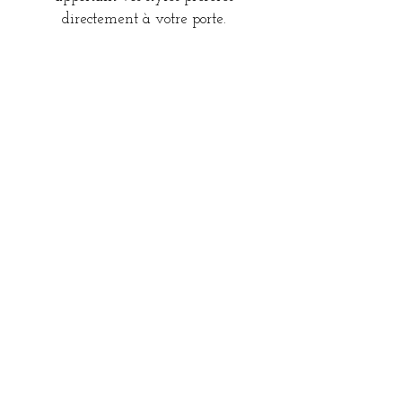
directement à votre porte.
Retours et échanges faciles
Offrez un processus de retour ou
d’échange sans tracas avec des étiquettes
prépayées et des directives claires pour
la commodité du client.
Matériaux
Nous utilisons des matériaux de qualité