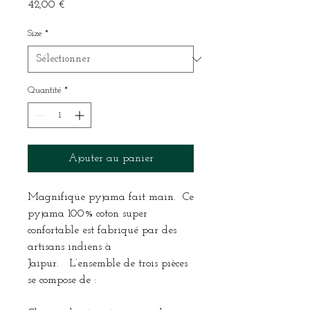
Prix
42,00 €
Size
*
Quantité
*
Ajouter au panier
Magnifique pyjama fait main. Ce
pyjama 100% coton super
confortable est fabriqué par des
artisans indiens à
Jaipur. L’ensemble de trois pièces
se compose de :